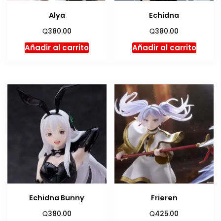
Alya
Echidna
Q
Q
380.00
380.00
Añadir al carrito
Añadir al carrito
Echidna Bunny
Frieren
Q
Q
380.00
425.00