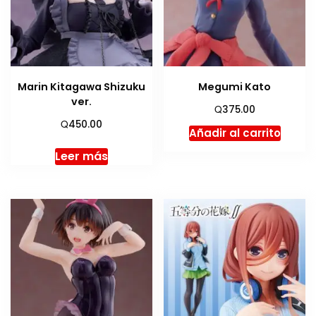
Marin Kitagawa Shizuku
Megumi Kato
ver.
Q
375.00
Q
450.00
Añadir al carrito
Leer más