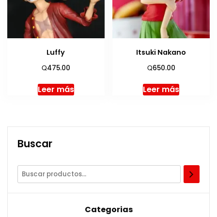
Luffy
Itsuki Nakano
Q
Q
475.00
650.00
Leer más
Leer más
Buscar
Categorias