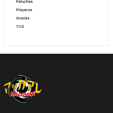
Peluches
Playeras
Snacks
TCG