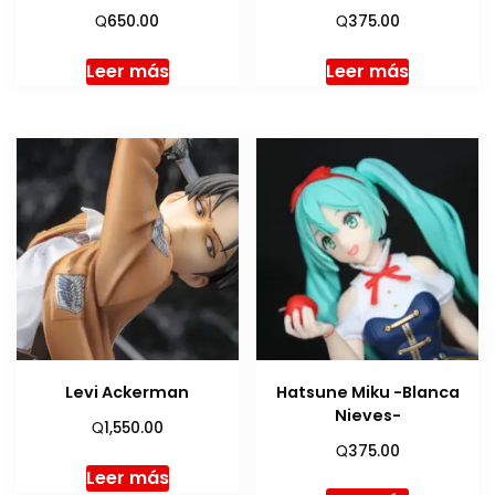
Q
Q
650.00
375.00
Leer más
Leer más
Levi Ackerman
Hatsune Miku -Blanca
Nieves-
Q
1,550.00
Q
375.00
Leer más