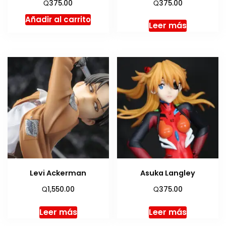
Q
Q
375.00
375.00
Añadir al carrito
Leer más
Levi Ackerman
Asuka Langley
Q
Q
1,550.00
375.00
Leer más
Leer más