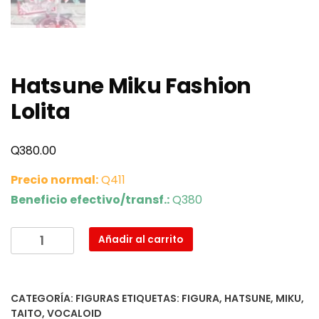
Hatsune Miku Fashion
Lolita
Q
380.00
Precio normal:
Q411
Beneficio efectivo/transf.:
Q380
Hatsune
Añadir al carrito
Miku
Fashion
Lolita
CATEGORÍA:
FIGURAS
ETIQUETAS:
FIGURA
,
HATSUNE
,
MIKU
,
cantidad
TAITO
,
VOCALOID