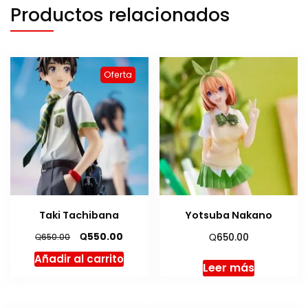
Productos relacionados
Oferta
Taki Tachibana
Yotsuba Nakano
El
El
Q
Q
550.00
Q
650.00
650.00
precio
precio
Añadir al carrito
original
actual
Leer más
era:
es:
Q650.00.
Q550.00.