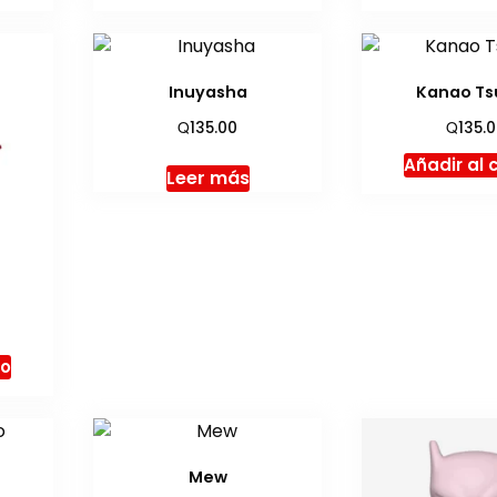
Inuyasha
Kanao Ts
Q
Q
135.00
135.
Añadir al 
Leer más
to
Mew