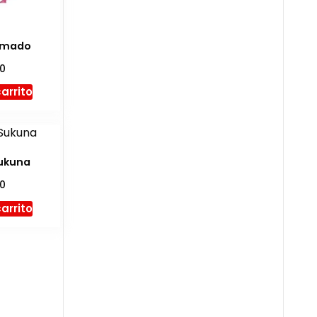
amado
00
carrito
ukuna
00
carrito