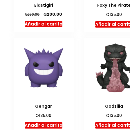
Elastigirl
Foxy The Pirat
El
El
Q
Q
200.00
Q
135.00
250.00
precio
precio
Añadir al carrito
Añadir al carri
original
actual
era:
es:
Q250.00.
Q200.00.
Gengar
Godzilla
Q
Q
135.00
135.00
Añadir al carrito
Añadir al carri