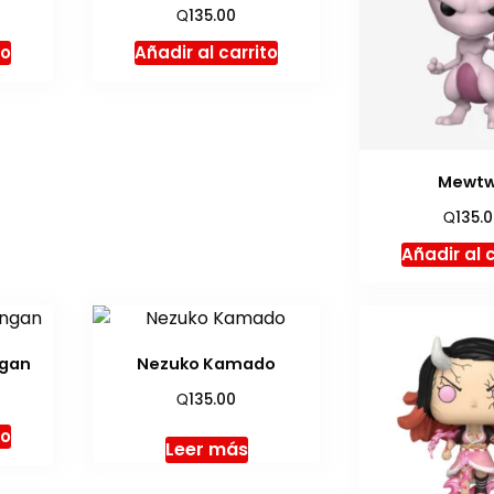
Q
135.00
to
Añadir al carrito
Mewt
Q
135.
Añadir al 
ngan
Nezuko Kamado
Q
135.00
to
Leer más