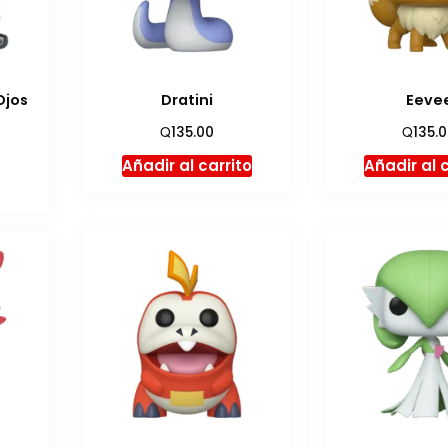
Ojos
Dratini
Eeve
Q
Q
135.00
135.
Añadir al carrito
Añadir al 