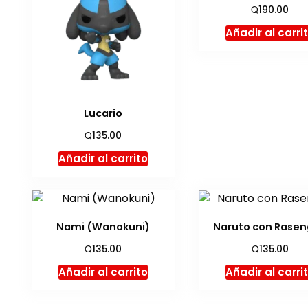
Q
190.00
Añadir al carri
Lucario
Q
135.00
Añadir al carrito
Nami (Wanokuni)
Naruto con Rase
Q
Q
135.00
135.00
Añadir al carrito
Añadir al carri