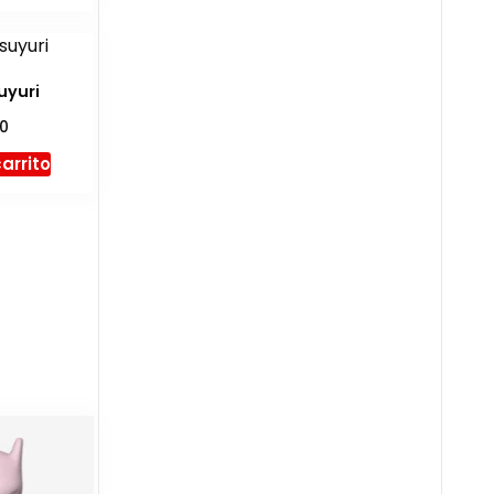
uyuri
00
carrito