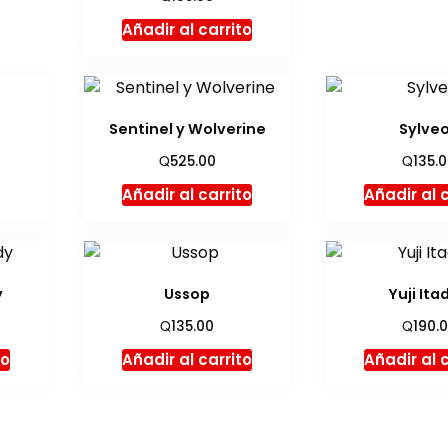
Añadir al carrito
Sentinel y Wolverine
Sylve
Q
Q
525.00
135.
Añadir al carrito
Añadir al 
y
Ussop
Yuji Ita
Q
Q
135.00
190.
to
Añadir al carrito
Añadir al 