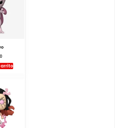
wo
00
carrito