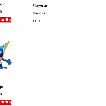
oir
Playeras
00
Snacks
carrito
TCG
ja
00
carrito