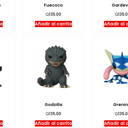
e
Fuecoco
Gardev
Q
Q
135.00
135.
to
Añadir al carrito
Añadir al 
Godzilla
Grenin
Q
Q
135.00
135.
to
Añadir al carrito
Añadir al 