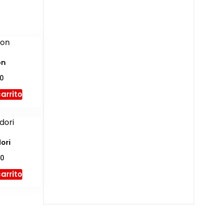
on
00
carrito
dori
00
carrito