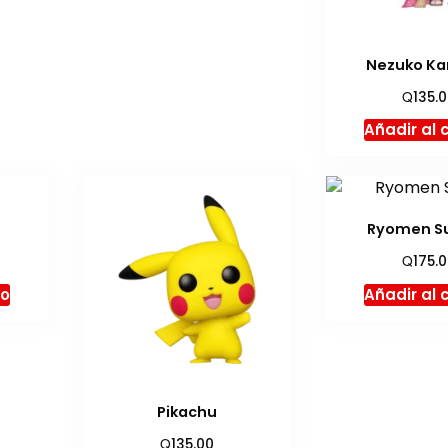
Nezuko K
Q
135.
Añadir al 
Ryomen S
Q
175.
to
Añadir al 
Pikachu
Q
135.00