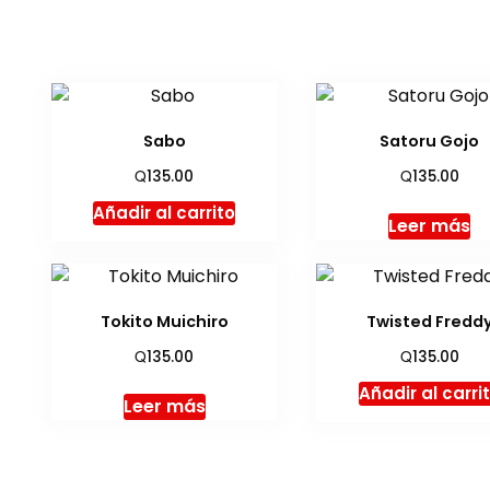
Sabo
Satoru Gojo
Q
Q
135.00
135.00
Añadir al carrito
Leer más
Tokito Muichiro
Twisted Fredd
Q
Q
135.00
135.00
Añadir al carri
Leer más