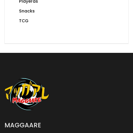
Playeras
Snacks
TCG
MAGGAARE