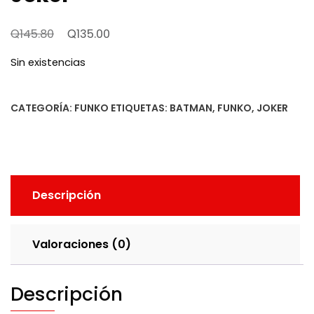
El
El
Q
Q
145.80
135.00
precio
precio
Sin existencias
original
actual
era:
es:
CATEGORÍA:
FUNKO
ETIQUETAS:
BATMAN
,
FUNKO
,
JOKER
Q145.80.
Q135.00.
Descripción
Valoraciones (0)
Descripción