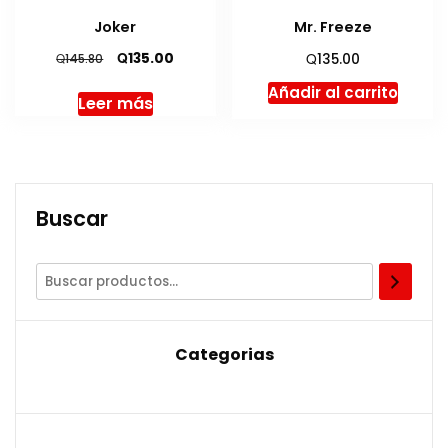
Joker
Mr. Freeze
El
El
Q
Q
135.00
Q
135.00
145.80
precio
precio
Añadir al carrito
original
actual
Leer más
era:
es:
Q145.80.
Q135.00.
Buscar
Categorias