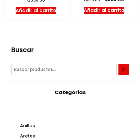
650.00
precio
precio
Añadir al carrito
Añadir al carrito
original
actual
era:
es:
Q650.00.
Q550.0
Buscar
Categorias
Anillos
Aretes