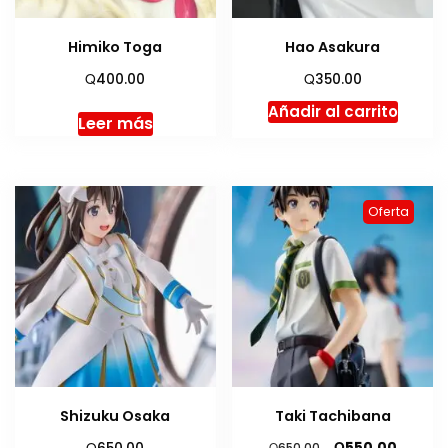
Himiko Toga
Hao Asakura
Q
Q
400.00
350.00
Añadir al carrito
Leer más
Oferta
Shizuku Osaka
Taki Tachibana
El
El
Q
Q
550.00
Q
650.00