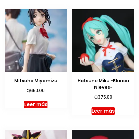
Mitsuha Miyamizu
Hatsune Miku -Blanca
Nieves-
Q
650.00
Q
375.00
Leer más
Leer más