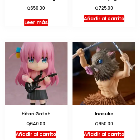
Q
Q
650.00
725.00
Añadir al carrito
Leer más
Hitori Gotoh
Inosuke
Q
Q
640.00
650.00
Añadir al carrito
Añadir al carrito