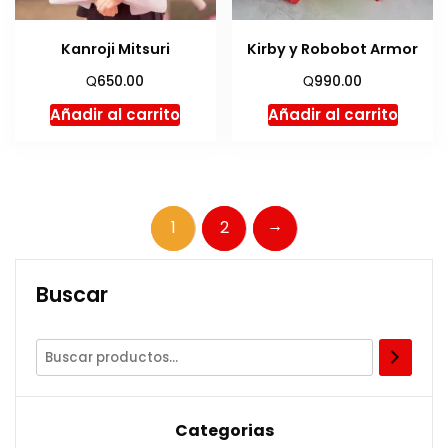
Kanroji Mitsuri
Kirby y Robobot Armor
Q
Q
650.00
990.00
Añadir al carrito
Añadir al carrito
→
1
2
Buscar
Categorias