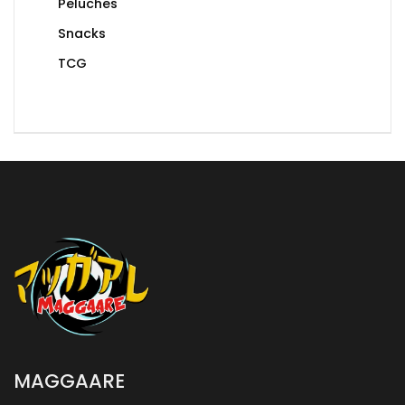
Peluches
Snacks
TCG
MAGGAARE