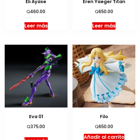
Eli Ayase
Eren Yaeger Titan
Q
Q
460.00
650.00
Leer más
Leer más
Eva 01
Filo
Q
Q
375.00
650.00
Añadir al carrito