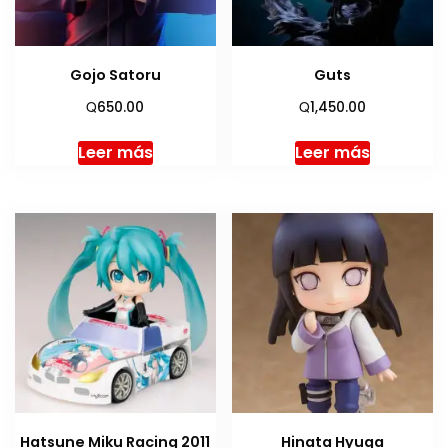
Gojo Satoru
Guts
Q
Q
650.00
1,450.00
Leer más
Leer más
Hatsune Miku Racing 2011
Hinata Hyuga