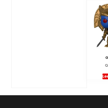
G
Q
Le