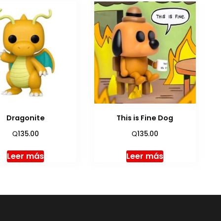
Dragonite
This is Fine Dog
Q
Q
135.00
135.00
Leer más
Leer más