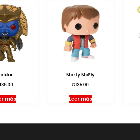
oldar
Marty McFly
Q
135.00
135.00
er más
Leer más