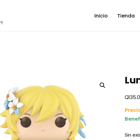
Inicio
Tienda
r!
Lu
Q
135.
Preci
Benef
Sin ex