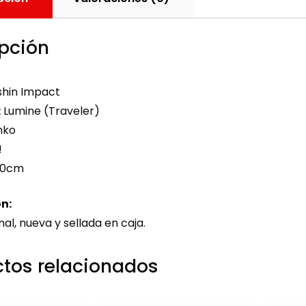
pción
hin Impact
:
Lumine (Traveler)
nko
!
10cm
n:
nal, nueva y sellada en caja.
tos relacionados