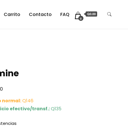
Carrito
Contacto
FAQ
Q0.00
0
mine
00
o normal:
Q146
icio efectivo/transf.:
Q135
istencias