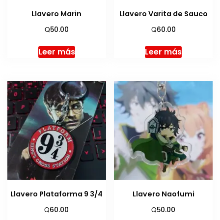
Llavero Marin
Llavero Varita de Sauco
Q
Q
50.00
60.00
Leer más
Leer más
Llavero Plataforma 9 3/4
Llavero Naofumi
Q
Q
60.00
50.00