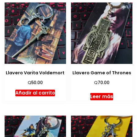
Llavero Varita Voldemort
Llavero Game of Thrones
Q
Q
50.00
70.00
Añadir al carrito
Leer más