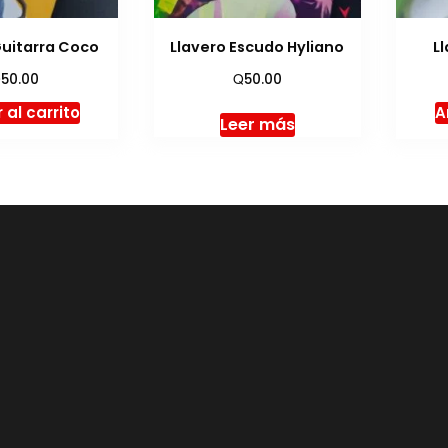
Guitarra Coco
Llavero Escudo Hyliano
L
Q
Q
50.00
50.00
 al carrito
A
Leer más