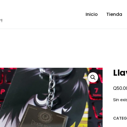
Inicio
Tienda
r!
Lla
Q
50.0
Sin ex
CATEG