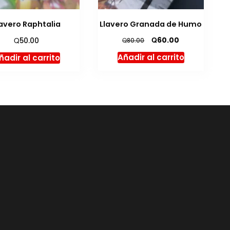
lavero Raphtalia
Llavero Granada de Humo
El
El
Q
Q
60.00
50.00
Q
80.00
precio
precio
Añadir al carrito
ñadir al carrito
original
actual
era:
es:
Q80.00.
Q60.00.