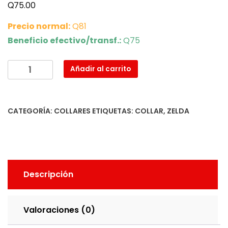
Q
75.00
Precio normal:
Q81
Beneficio efectivo/transf.:
Q75
Collar
Añadir al carrito
Piedra
Espiritual
Fuego
CATEGORÍA:
COLLARES
ETIQUETAS:
COLLAR
,
ZELDA
cantidad
Descripción
Valoraciones (0)