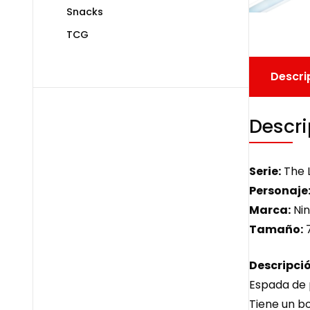
Snacks
TCG
Descri
Descri
Serie:
The L
Personaje
Marca:
Nin
Tamaño:
7
Descripció
Espada de p
Tiene un bo