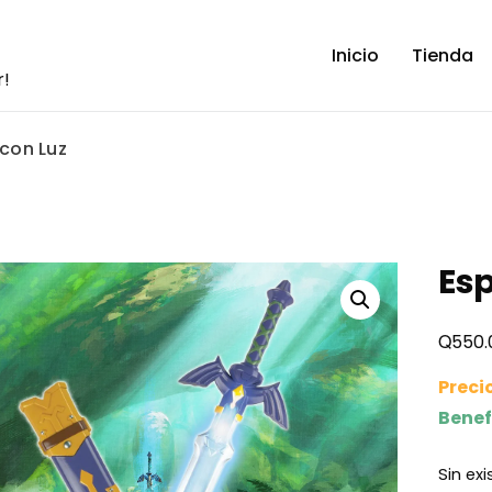
Inicio
Tienda
r!
con Luz
Es
Q
550.
Preci
Benef
Sin ex