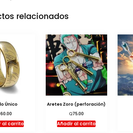
tos relacionados
llo Único
Aretes Zoro (perforación)
Q
Q
60.00
75.00
 al carrito
Añadir al carrito