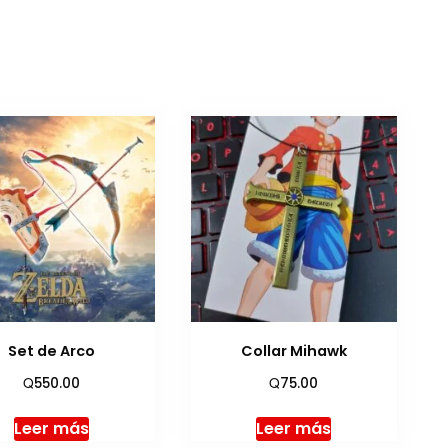
Set de Arco
Collar Mihawk
Q
Q
550.00
75.00
Leer más
Leer más