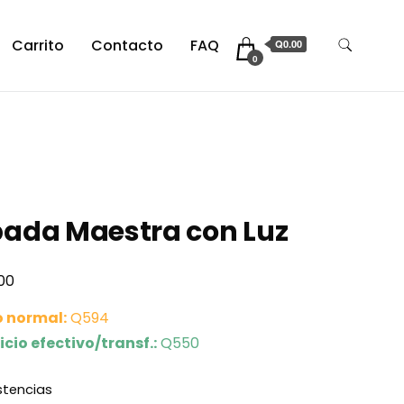
Carrito
Contacto
FAQ
Q0.00
0
pada Maestra con Luz
00
o normal:
Q594
icio efectivo/transf.:
Q550
istencias