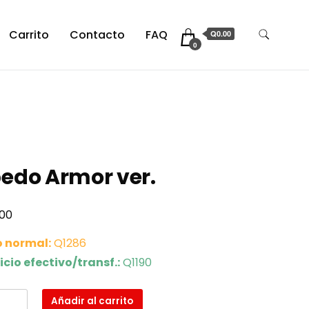
Carrito
Contacto
FAQ
Q0.00
0
edo Armor ver.
.00
o normal:
Q1286
icio efectivo/transf.:
Q1190
o
Añadir al carrito