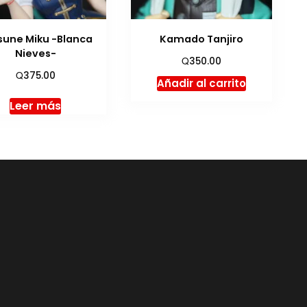
sune Miku -Blanca
Kamado Tanjiro
Nieves-
Q
350.00
Q
375.00
Añadir al carrito
Leer más