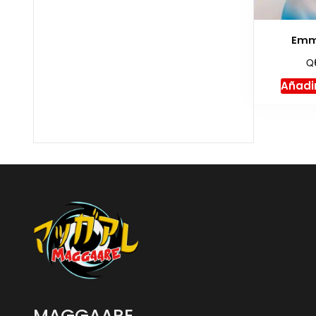
Emm
Q
Añadir
MAGGAARE