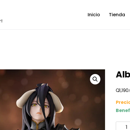
Inicio
Tienda
r!
Alb
Q
1,190
Preci
Benef
Albed