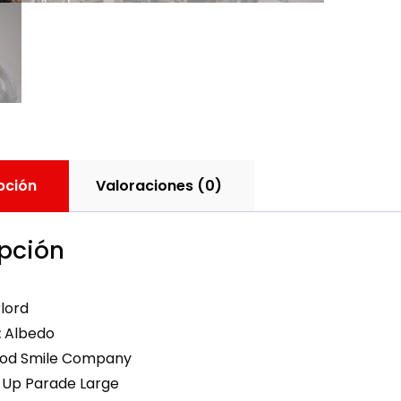
pción
Valoraciones (0)
pción
lord
:
Albedo
od Smile Company
Up Parade Large