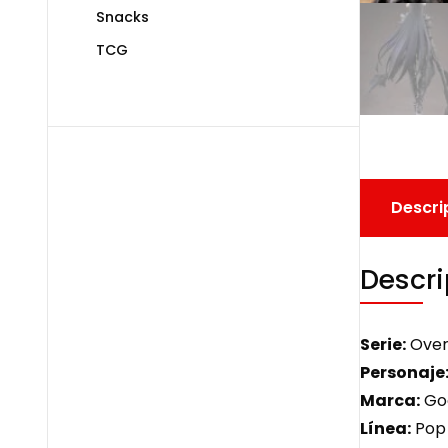
Snacks
TCG
Descri
Descri
Serie:
Over
Personaje
Marca:
Go
Línea:
Pop 