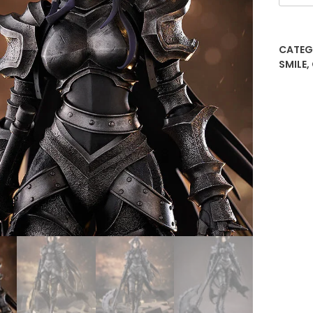
Armo
ver.
canti
CATEG
SMILE
,