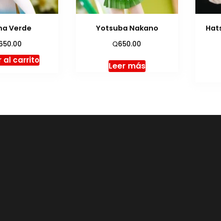
a Verde
Yotsuba Nakano
Hat
Q
650.00
650.00
 al carrito
Leer más