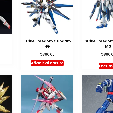
Strike Freedom Gundam
Strike Freed
HG
MG
Q
Q
390.00
890.
Añadir al carrito
Leer 