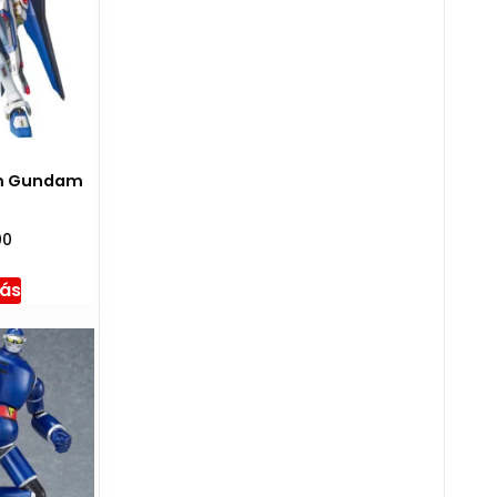
om Gundam
00
más