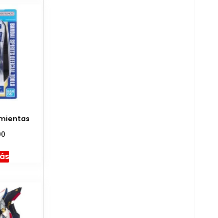
amientas
00
más