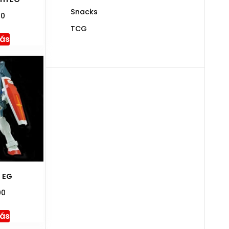
Snacks
00
TCG
más
 EG
00
más