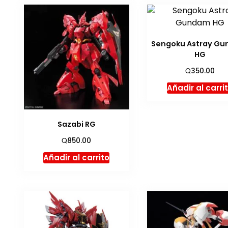
Sengoku Astray G
HG
Q
350.00
Añadir al carri
Sazabi RG
Q
850.00
Añadir al carrito