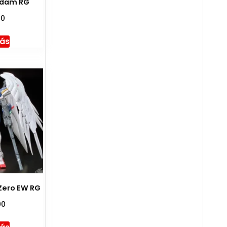
ndam RG
00
más
ero EW RG
00