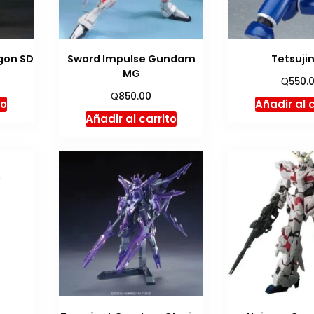
agon SD
Sword Impulse Gundam
Tetsuji
MG
Q
550.
Q
850.00
to
Añadir al 
Añadir al carrito