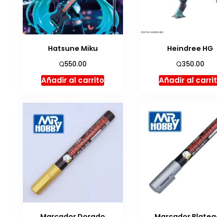
Hatsune Miku
Heindree HG
Q
Q
550.00
350.00
Añadir al carrito
Añadir al carri
Marcador Dorado
Marcador Plate