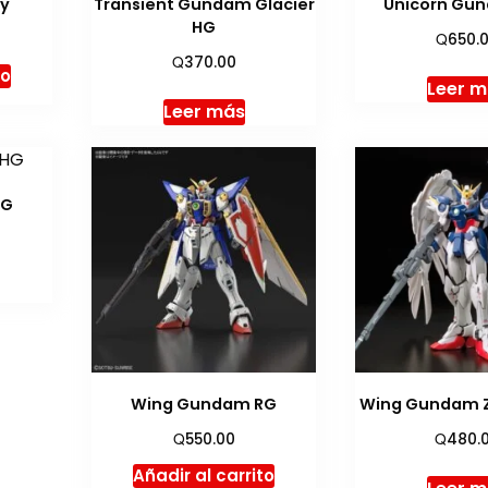
y
Transient Gundam Glacier
Unicorn Gu
HG
Q
650.
Q
370.00
to
Leer 
Leer más
HG
Wing Gundam RG
Wing Gundam Z
Q
Q
550.00
480.
Añadir al carrito