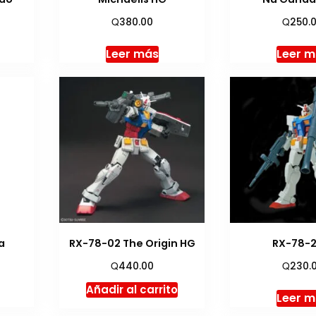
Q
Q
380.00
250.
Leer más
Leer 
a
RX-78-02 The Origin HG
RX-78-2
Q
Q
440.00
230.
Añadir al carrito
Leer 