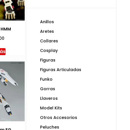
Anillos
o HMM
Aretes
.00
Collares
Cosplay
más
Figuras
Figuras Articuladas
Funko
Gorras
Llaveros
Model Kits
Otros Accesorios
Peluches
am EG