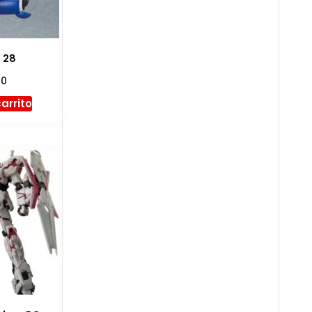
n 28
00
carrito