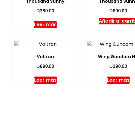
Thousand Sunny
Thousand Sunn
Q
Q
380.00
890.00
Añadir al carri
Leer más
Voltron
Wing Gundam 
Q
Q
890.00
290.00
Leer más
Leer más