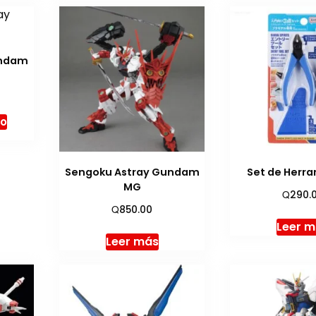
undam
to
Sengoku Astray Gundam
Set de Herr
MG
Q
290.
Q
850.00
Leer 
Leer más