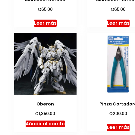
Q
Q
65.00
65.00
Leer más
Leer más
Oberon
Pinza Cortador
Q
Q
1,350.00
200.00
Añadir al carrito
Leer más