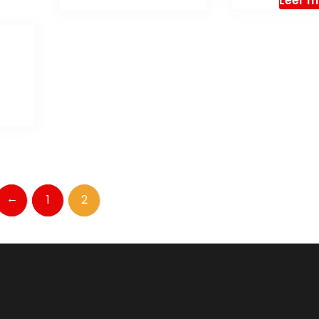
Leer 
←
1
2