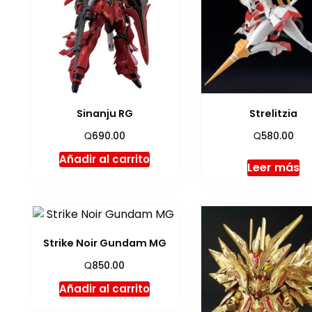
Sinanju RG
Strelitzia
Q
Q
690.00
580.00
Añadir al carrito
Leer más
Strike Noir Gundam MG
Q
850.00
Añadir al carrito