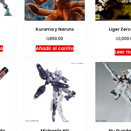
Kurama y Naruto
Liger Zer
Q
Q
650.00
1,000
to
Añadir al carrito
Leer 
ado
Michaelis HG
Nu Gund