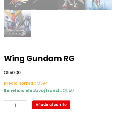
Wing Gundam RG
Q
550.00
Precio normal:
Q594
Beneficio efectivo/transf.:
Q550
Wing
Añadir al carrito
Gundam
RG