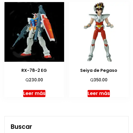
RX-78-2 EG
Seiya de Pegaso
Q
Q
230.00
350.00
Leer más
Leer más
Buscar