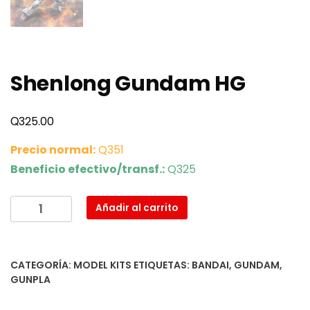
Shenlong Gundam HG
Q
325.00
Precio normal:
Q351
Beneficio efectivo/transf.:
Q325
Shenlong
Añadir al carrito
Gundam
HG
cantidad
CATEGORÍA:
MODEL KITS
ETIQUETAS:
BANDAI
,
GUNDAM
,
GUNPLA