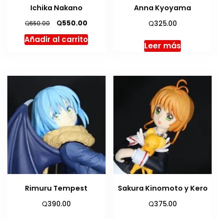
Ichika Nakano
Anna Kyoyama
El
El
Q
Q
550.00
Q
325.00
650.00
precio
precio
Añadir al carrito
original
actual
Leer más
era:
es:
Q650.00.
Q550.00.
Rimuru Tempest
Sakura Kinomoto y Kero
Q
Q
390.00
375.00