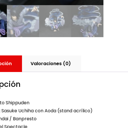
pción
Valoraciones (0)
pción
to Shippuden
:
Sasuke Uchiha con Aoda (stand acrílico)
dai / Banpresto
l Spectacle