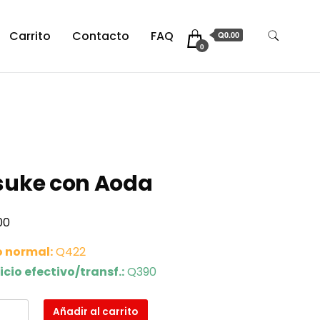
Carrito
Contacto
FAQ
Q0.00
0
suke con Aoda
00
o normal:
Q422
icio efectivo/transf.:
Q390
e
Añadir al carrito