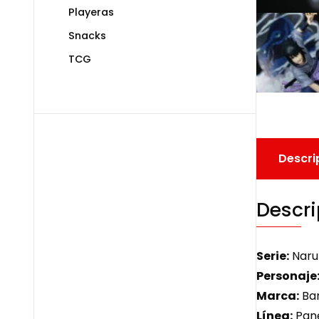
Playeras
Snacks
TCG
Descri
Descri
Serie:
Naru
Personaje
Marca:
Ban
Línea:
Pane