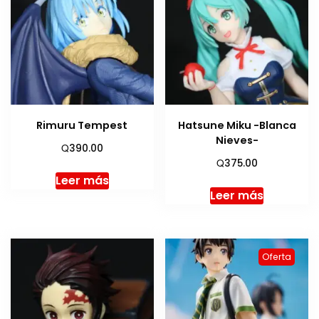
Rimuru Tempest
Hatsune Miku -Blanca
Nieves-
Q
390.00
Q
375.00
Leer más
Leer más
Oferta