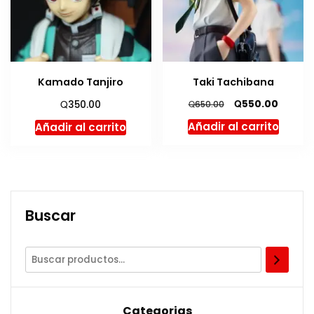
Kamado Tanjiro
Taki Tachibana
El
El
Q
Q
550.00
350.00
Q
650.00
precio
precio
Añadir al carrito
Añadir al carrito
original
actual
era:
es:
Q650.00.
Q550.0
Buscar
Categorias