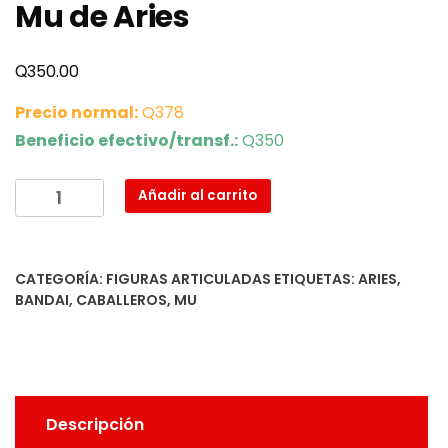
Mu de Aries
Q
350.00
Precio normal:
Q378
Beneficio efectivo/transf.:
Q350
Mu
Añadir al carrito
de
Aries
cantidad
CATEGORÍA:
FIGURAS ARTICULADAS
ETIQUETAS:
ARIES
,
BANDAI
,
CABALLEROS
,
MU
Descripción