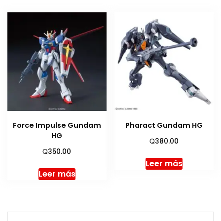
Force Impulse Gundam
Pharact Gundam HG
HG
Q
380.00
Q
350.00
Leer más
Leer más