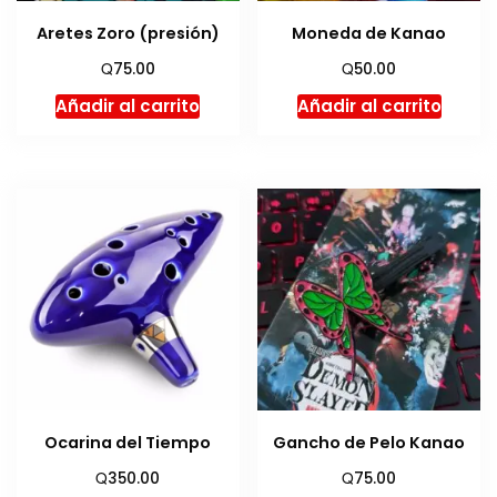
Aretes Zoro (presión)
Moneda de Kanao
Q
Q
75.00
50.00
Añadir al carrito
Añadir al carrito
Ocarina del Tiempo
Gancho de Pelo Kanao
Q
Q
350.00
75.00