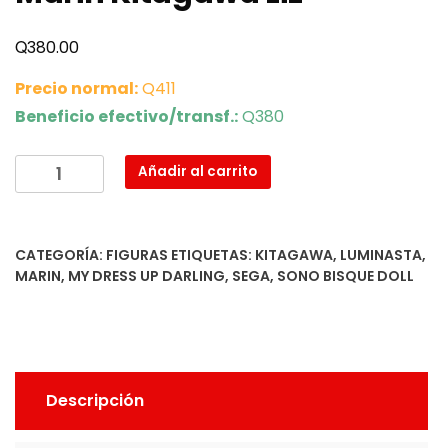
Q
380.00
Precio normal:
Q411
Beneficio efectivo/transf.:
Q380
Marin
Añadir al carrito
Kitagawa
Liz
cantidad
CATEGORÍA:
FIGURAS
ETIQUETAS:
KITAGAWA
,
LUMINASTA
,
MARIN
,
MY DRESS UP DARLING
,
SEGA
,
SONO BISQUE DOLL
Descripción