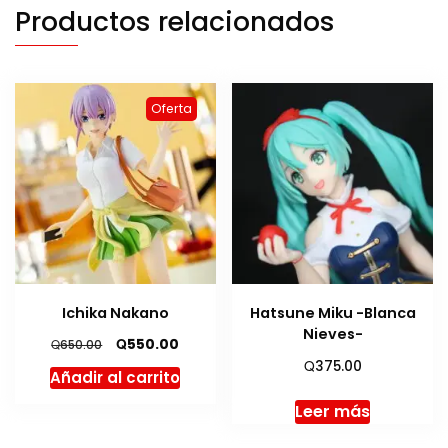
Productos relacionados
Oferta
Ichika Nakano
Hatsune Miku -Blanca
Nieves-
El
El
Q
550.00
Q
650.00
precio
precio
Q
375.00
Añadir al carrito
original
actual
era:
es:
Leer más
Q650.00.
Q550.00.