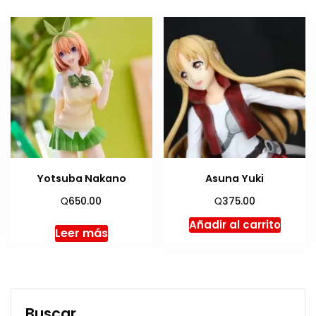
Yotsuba Nakano
Asuna Yuki
Q
Q
650.00
375.00
Añadir al carrito
Leer más
Buscar