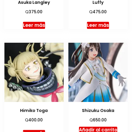
Asuka Langley
Luffy
Q
Q
375.00
475.00
Leer más
Leer más
Himiko Toga
Shizuku Osaka
Q
Q
400.00
650.00
Añadir al carrito