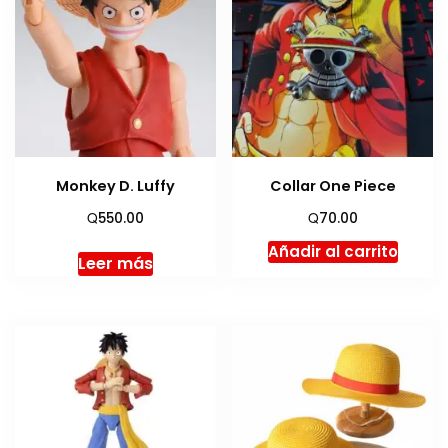
Monkey D. Luffy
Collar One Piece
Q
Q
550.00
70.00
Añadir al carrito
Leer más