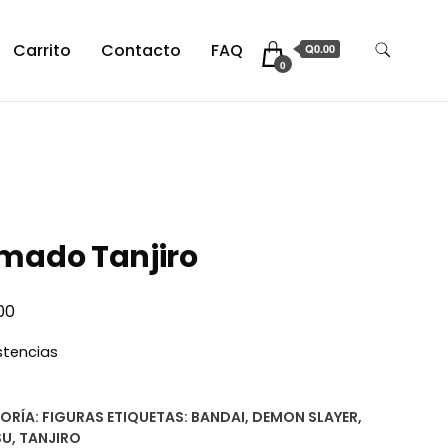
Carrito
Contacto
FAQ
Q0.00
0
mado Tanjiro
00
istencias
ORÍA:
FIGURAS
ETIQUETAS:
BANDAI
,
DEMON SLAYER
,
SU
,
TANJIRO