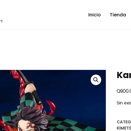
Inicio
Tienda
r!
Ka
Q
900.
Sin ex
CATEG
KIMET