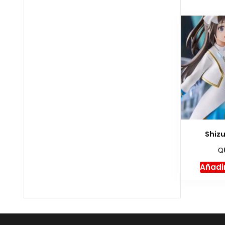
Shiz
Q
Añadir