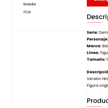
Snacks
TCG
Descri
Serie:
Demo
Personaje
Marca:
Ban
Línea:
Figu
Tamaño:
Descripció
Versión Hin
Figura origi
Produc