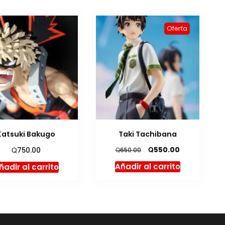
Oferta
Katsuki Bakugo
Taki Tachibana
El
El
Q
Q
550.00
750.00
Q
650.00
precio
precio
Añadir al carrito
ñadir al carrito
original
actual
era:
es:
Q650.00.
Q550.00.