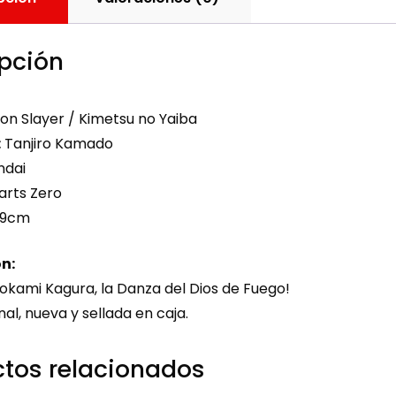
pción
n Slayer / Kimetsu no Yaiba
:
Tanjiro Kamado
dai
arts Zero
19cm
n:
okami Kagura, la Danza del Dios de Fuego!
nal, nueva y sellada en caja.
tos relacionados