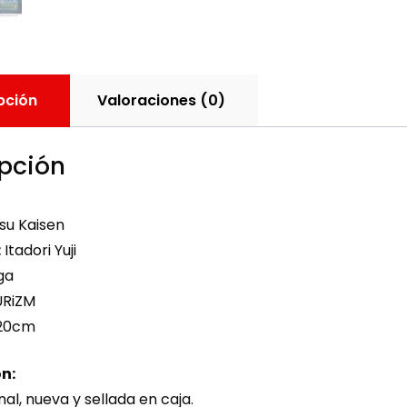
pción
Valoraciones (0)
pción
su Kaisen
:
Itadori Yuji
ga
URiZM
20cm
n:
nal, nueva y sellada en caja.