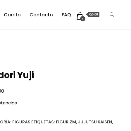
Carrito
Contacto
FAQ
Q0.00
0
dori Yuji
00
istencias
ORÍA:
FIGURAS
ETIQUETAS:
FIGURIZM
,
JUJUTSU KAISEN
,