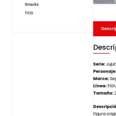
Snacks
TCG
Descri
Descri
Serie:
Jujut
Personaje
Marca:
Se
Línea:
FiG
Tamaño:
Descripció
Figura origi