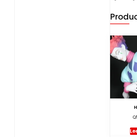
Produc
H
Q
Le