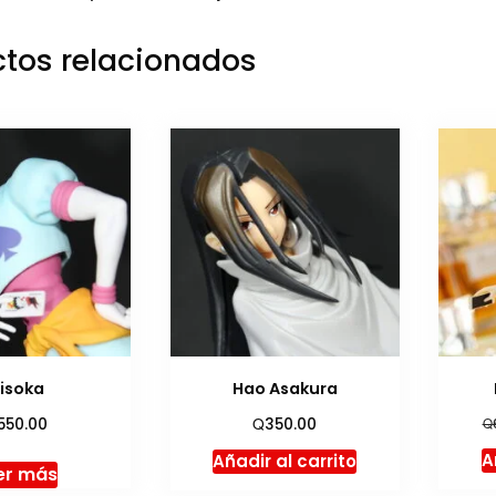
tos relacionados
isoka
Hao Asakura
Q
550.00
350.00
Q
A
Añadir al carrito
er más