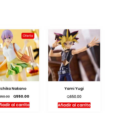
Oferta
Ichika Nakano
Yami Yugi
El
El
Q
Q
550.00
650.00
650.00
precio
precio
ñadir al carrito
Añadir al carrito
original
actual
era:
es: