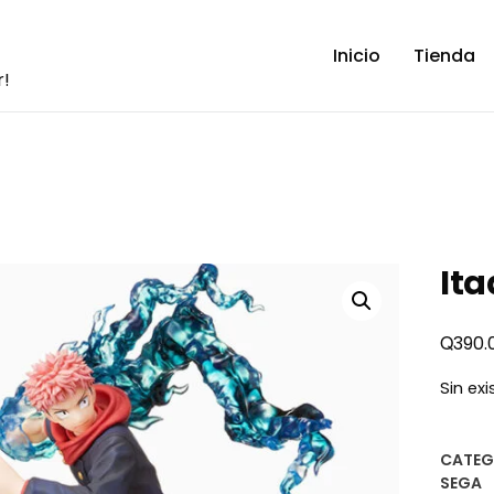
Inicio
Tienda
r!
Ita
Q
390.
Sin ex
CATEG
SEGA