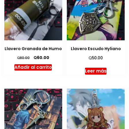
Llavero Granada de Humo
Llavero Escudo Hyliano
El
El
Q
Q
60.00
Q
50.00
80.00
precio
precio
Añadir al carrito
original
actual
Leer más
era:
es:
Q80.00.
Q60.00.