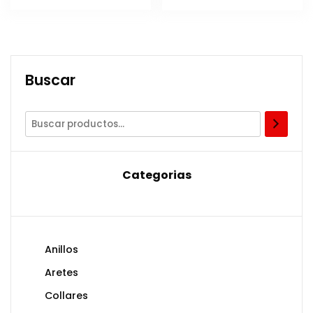
era:
es:
Q650.00.
Q550.00.
Buscar
Categorias
Anillos
Aretes
Collares