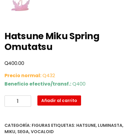
Hatsune Miku Spring
Omutatsu
Q
400.00
Precio normal:
Q432
Beneficio efectivo/transf.:
Q400
Hatsune
Añadir al carrito
Miku
Spring
Omutatsu
CATEGORÍA:
FIGURAS
ETIQUETAS:
HATSUNE
,
LUMINASTA
,
cantidad
MIKU
,
SEGA
,
VOCALOID