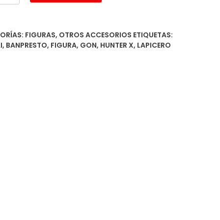
ss
ero
!
ORÍAS:
FIGURAS
,
OTROS ACCESORIOS
ETIQUETAS:
dad
I
,
BANPRESTO
,
FIGURA
,
GON
,
HUNTER X
,
LAPICERO