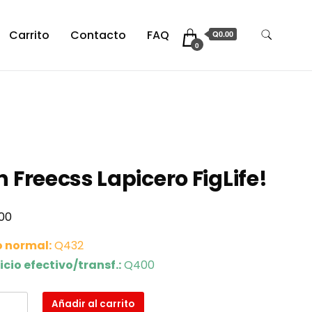
Carrito
Contacto
FAQ
Q0.00
0
 Freecss Lapicero FigLife!
00
o normal:
Q432
icio efectivo/transf.:
Q400
Añadir al carrito