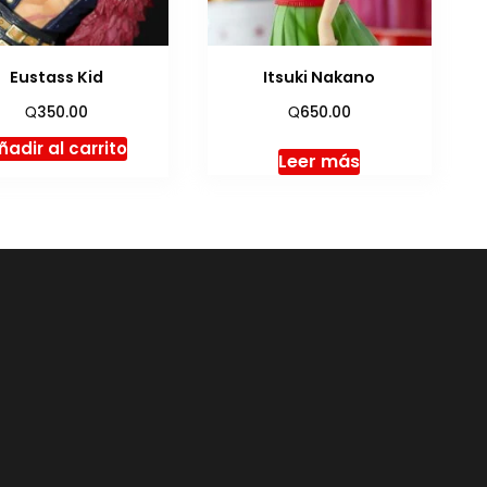
Eustass Kid
Itsuki Nakano
Q
Q
350.00
650.00
ñadir al carrito
Leer más