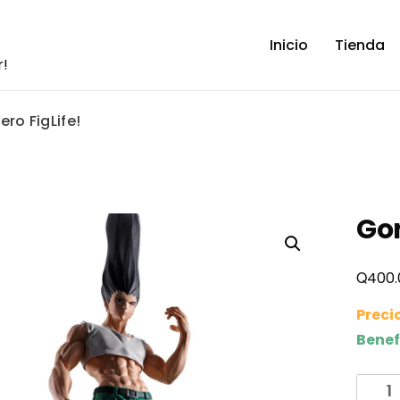
Inicio
Tienda
r!
ro FigLife!
Gon
Q
400.
Preci
Benef
Gon