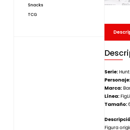
Snacks
TCG
Descri
Descri
Serie:
Hunt
Personaje
Marca:
Ban
Línea:
FigLi
Tamaño:
Descripció
Figura origi