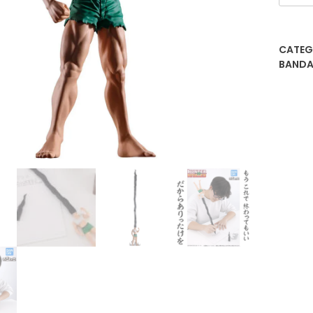
Freec
Lapic
FigLife
CATEG
canti
BANDA