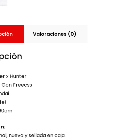
pción
Valoraciones (0)
pción
er x Hunter
:
Gon Freecss
dai
fe!
60cm
n:
nal, nueva y sellada en caja.