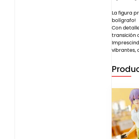
La figura p
bolígrafo!
Con detalle
transición a
Imprescindi
vibrantes, 
Produc