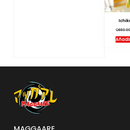
Ichi
Q
650.0
Añadir
MAGGAARE