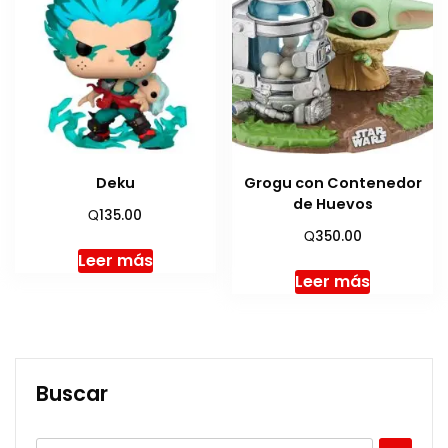
Deku
Grogu con Contenedor
de Huevos
Q
135.00
Q
350.00
Leer más
Leer más
Buscar