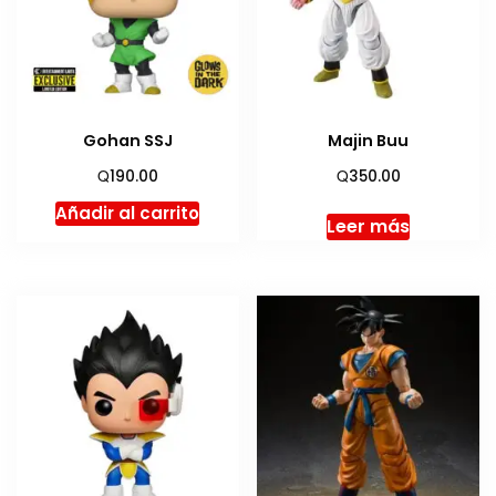
Gohan SSJ
Majin Buu
Q
Q
190.00
350.00
Añadir al carrito
Leer más