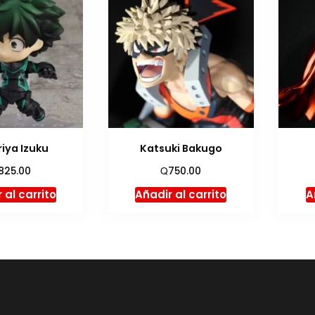
iya Izuku
Katsuki Bakugo
Q
825.00
750.00
 al carrito
Añadir al carrito
A