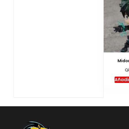
Midor
Q
Añadir