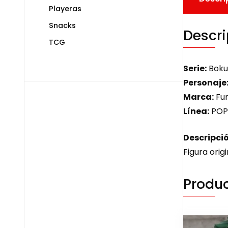
Playeras
Snacks
Descri
TCG
Serie:
Boku
Personaje
Marca:
Fu
Línea:
POP
Descripció
Figura origi
Produc