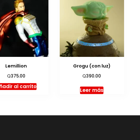
Lemillion
Grogu (con luz)
Q
Q
375.00
390.00
ñadir al carrito
Leer más