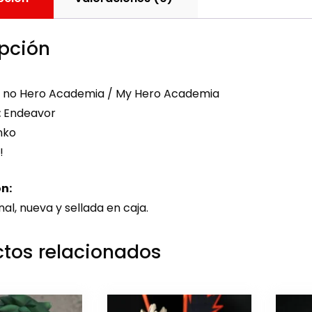
pción
 no Hero Academia / My Hero Academia
:
Endeavor
nko
!
n:
nal, nueva y sellada en caja.
tos relacionados