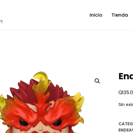
Inicio
Tienda
r!
En
Q
135.
Sin ex
CATEG
ENDEA