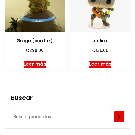
Grogu (con luz)
Junkrat
Q
Q
390.00
135.00
Leer más
Leer más
Buscar