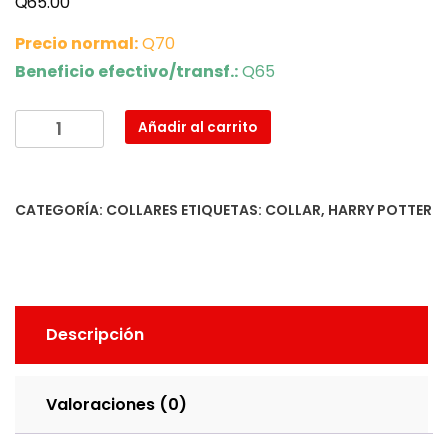
Q
65.00
Precio normal:
Q70
Beneficio efectivo/transf.:
Q65
Collar
Añadir al carrito
Reliquias
de
la
CATEGORÍA:
COLLARES
ETIQUETAS:
COLLAR
,
HARRY POTTER
Muerte
cantidad
Descripción
Valoraciones (0)