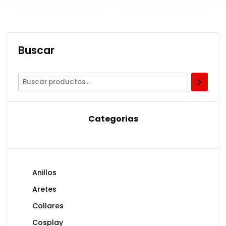
Q650.00.
Q550.00.
Buscar
Categorias
Anillos
Aretes
Collares
Cosplay