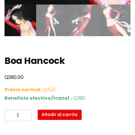
Boa Hancock
Q
390.00
Precio normal:
Q422
Beneficio efectivo/transf.:
Q390
Boa
Añadir al carrito
Hancock
cantidad