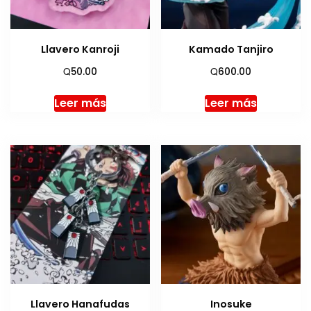
Llavero Kanroji
Kamado Tanjiro
Q
Q
50.00
600.00
Leer más
Leer más
Llavero Hanafudas
Inosuke