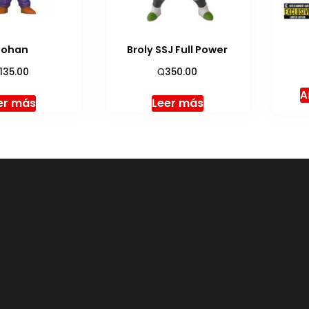
ohan
Broly SSJ Full Power
Q
135.00
350.00
A
er más
Leer más