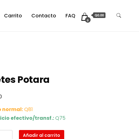
Carrito
Contacto
FAQ
Q0.00
0
tes Potara
0
o normal:
Q81
icio efectivo/transf.:
Q75
s
Añadir al carrito