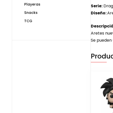
Playeras
Serie:
Drago
Snacks
Diseño:
Are
TCG
Descripció
Aretes nue
Se pueden u
Produc