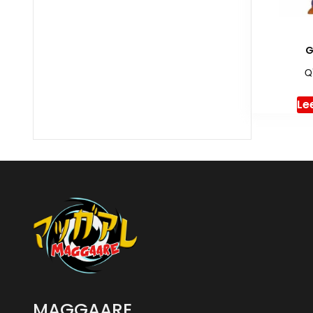
G
Q
Le
MAGGAARE