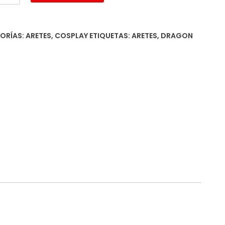
a
dad
ORÍAS:
ARETES
,
COSPLAY
ETIQUETAS:
ARETES
,
DRAGON