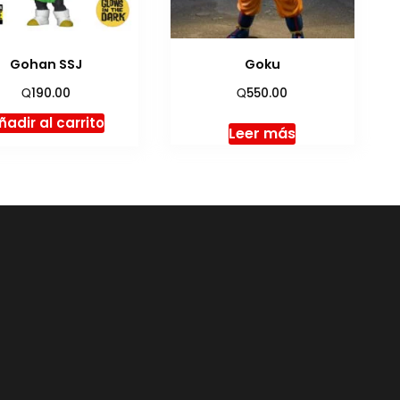
Gohan SSJ
Goku
Q
Q
190.00
550.00
ñadir al carrito
Leer más