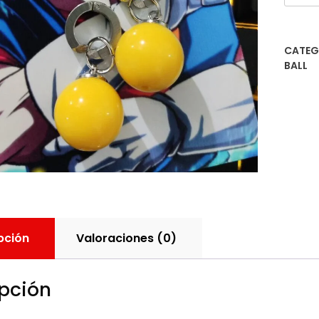
Potar
canti
CATEG
BALL
pción
Valoraciones (0)
pción