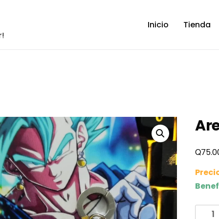
Inicio
Tienda
r!
Are
Q
75.0
Preci
Benef
Arete