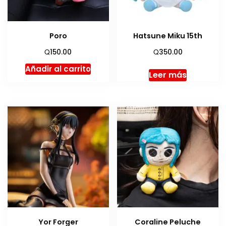
Poro
Hatsune Miku 15th
Q
Q
150.00
350.00
Añadir al carrito
Leer más
Yor Forger
Coraline Peluche