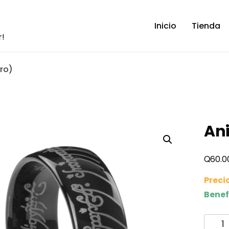
Inicio
Tienda
r!
gro)
Ani
Q
60.0
Preci
Benef
Anillo