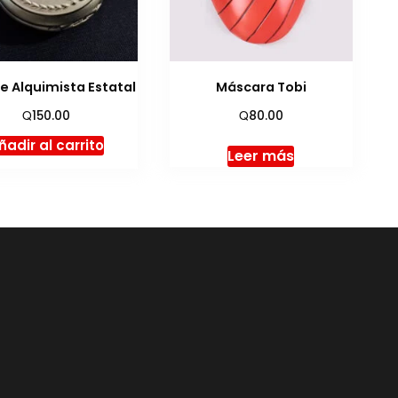
de Alquimista Estatal
Máscara Tobi
Q
Q
150.00
80.00
ñadir al carrito
Leer más