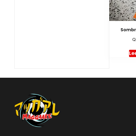
Sombr
Q
Le