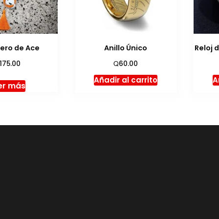
ero de Ace
Anillo Único
Reloj 
Q
175.00
60.00
Añadir al carrito
A
er más