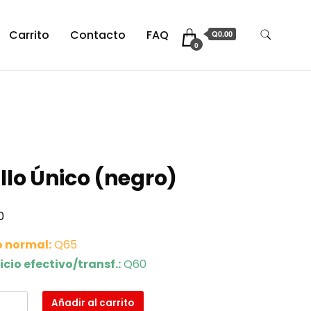
Carrito
Contacto
FAQ
Q0.00
0
llo Único (negro)
0
o normal:
Q65
icio efectivo/transf.:
Q60
Añadir al carrito