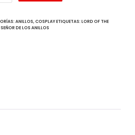
o)
dad
ORÍAS:
ANILLOS
,
COSPLAY
ETIQUETAS:
LORD OF THE
,
SEÑOR DE LOS ANILLOS