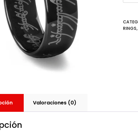
Único
(negr
canti
CATEG
RINGS
pción
Valoraciones (0)
pción