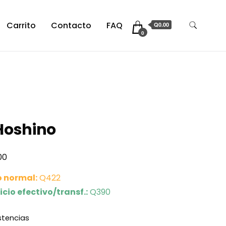
Carrito
Contacto
FAQ
Q0.00
0
Hoshino
00
o normal:
Q422
icio efectivo/transf.:
Q390
istencias