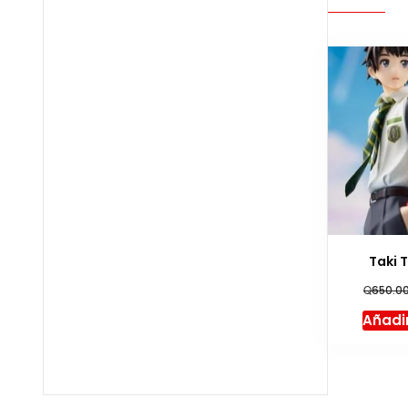
Taki 
Q
650.0
Añadir