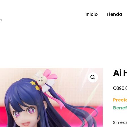
Inicio
Tienda
r!
Ai 
Q
390.
Preci
Benef
Sin ex