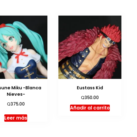
sune Miku -Blanca
Eustass Kid
Nieves-
Q
350.00
Q
375.00
Añadir al carrito
Leer más