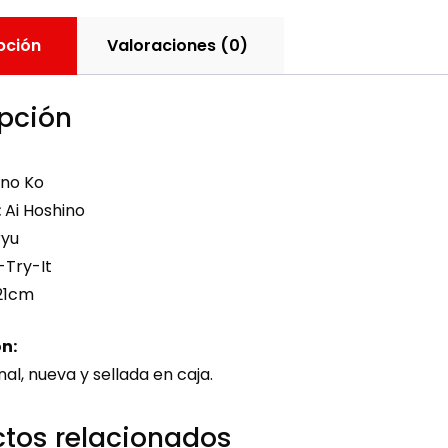
pción
Valoraciones (0)
pción
 no Ko
:
Ai Hoshino
yu
-Try-It
21cm
n:
nal, nueva y sellada en caja.
tos relacionados