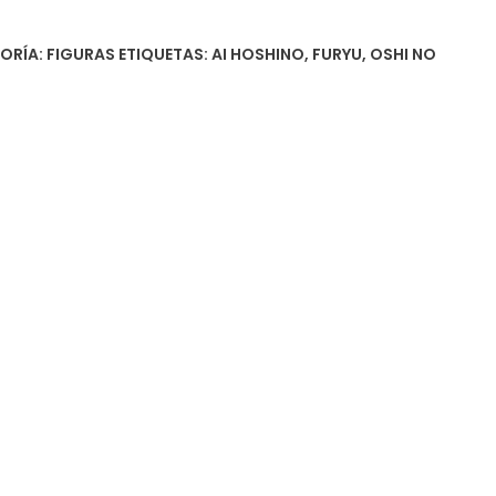
ORÍA:
FIGURAS
ETIQUETAS:
AI HOSHINO
,
FURYU
,
OSHI NO