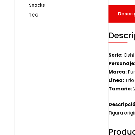
Snacks
Descri
TCG
Descri
Serie:
Oshi
Personaje
Marca:
Fur
Línea:
Trio
Tamaño:
Descripció
Figura origi
Produc