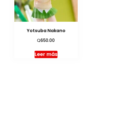
Yotsuba Nakano
Q
650.00
Leer más