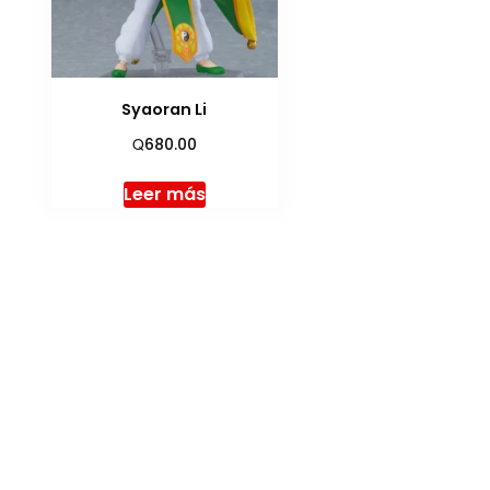
Syaoran Li
Q
680.00
Leer más